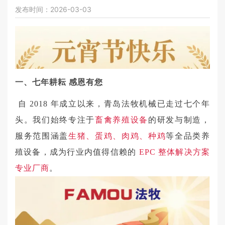
发布时间：2026-03-03
一、
七年耕耘
感恩有您
自 2018 年成立以来，青岛法牧机械已走过七个年
头。我们始终专注于
畜禽养殖设备
的研发与制造，
服务范围涵盖
生猪、蛋鸡、肉鸡、种鸡
等全品类养
殖设备，成为行业内值得信赖的
EPC 整体解决方案
专业厂商
。