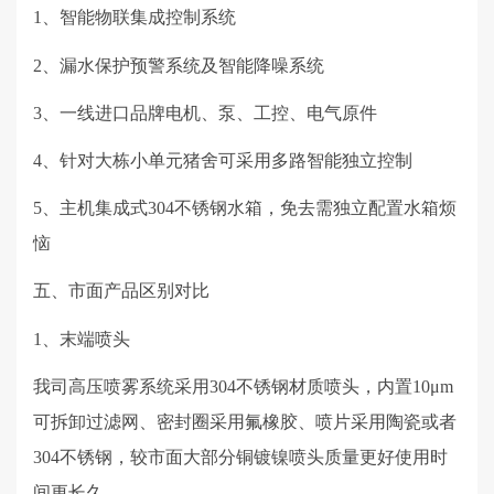
1、智能物联集成控制系统
2
、漏水保护预警系统及智能降噪系统
3
、一线进口品牌电机、泵、工控、电气原件
4
、针对大栋小单元猪舍可采用多路智能独立控制
5
、主机集成式
304
不锈钢水箱，免去需独立配置水箱烦
恼
五、
市面产品区别对比
1、末端喷头
我司高压喷雾系统采用
304
不锈钢材质喷头，内置
10μm
可拆卸过滤网、密封圈采用氟橡胶、喷片采用陶瓷或者
304
不锈钢，较市面大部分铜镀镍喷头质量更好使用时
间更长久。