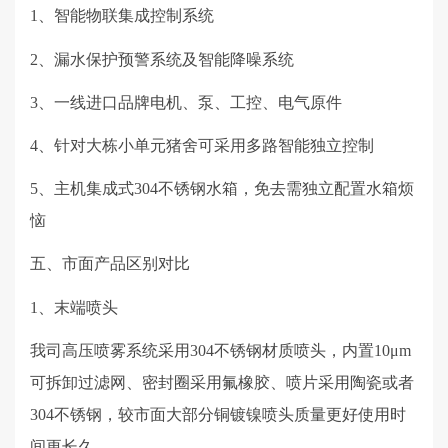
1、智能物联集成控制系统
2
、漏水保护预警系统及智能降噪系统
3
、一线进口品牌电机、泵、工控、电气原件
4
、针对大栋小单元猪舍可采用多路智能独立控制
5
、主机集成式
304
不锈钢水箱，免去需独立配置水箱烦
恼
五、
市面产品区别对比
1、末端喷头
我司高压喷雾系统采用
304
不锈钢材质喷头，内置
10μm
可拆卸过滤网、密封圈采用氟橡胶、喷片采用陶瓷或者
304
不锈钢，较市面大部分铜镀镍喷头质量更好使用时
间更长久。