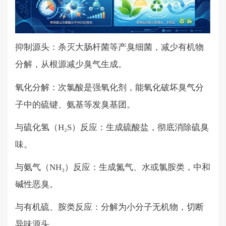
抑制源头：杀灭大肠杆菌等产臭细菌，减少有机物
分解，从根源减少臭气生成。
氧化分解：次氯酸是强氧化剂，能氧化破坏臭气分
子中的硫键、氨基等发臭基团。
与硫化氢（
H₂S）反应：生成硫酸盐，彻底消除硫臭
味。
与氨气（
NH₃）反应：生成氮气、水或氯胺类，中和
碱性恶臭。
与有机硫、胺类反应：分解为小分子无机物，切断
异味源头。